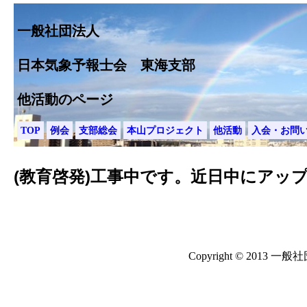
一般社団法人
日本気象予報士会 東海支部
他活動のページ
TOP
例会
支部総会
本山プロジェクト
他活動
入会・お問
(教育啓発)工事中です。近日中にアップい
Copyright © 2013 一